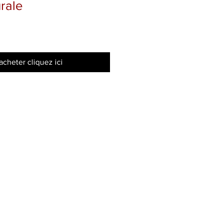
rale
ix
romotionnel
acheter cliquez ici