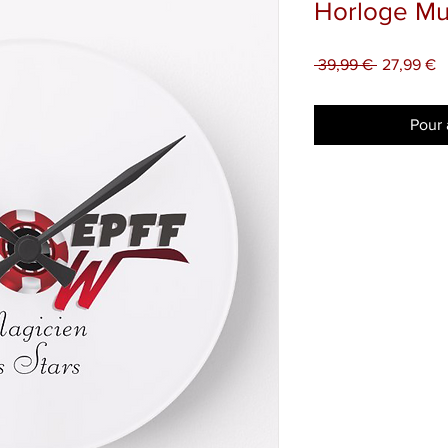
Horloge Mu
Prix
Pr
 39,99 € 
27,99 €
original
p
Pour 