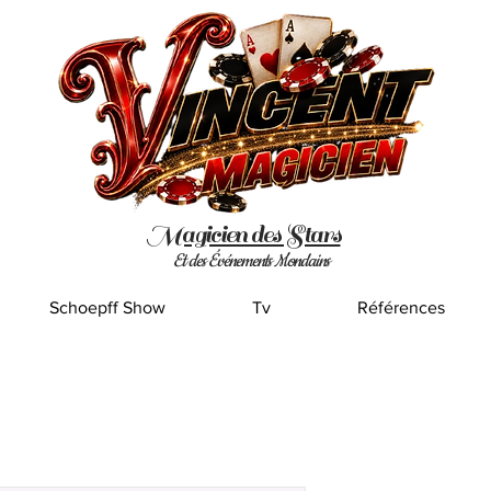
Magicien des Stars
Et des Événements Mondains
Schoepff Show
Tv
Références