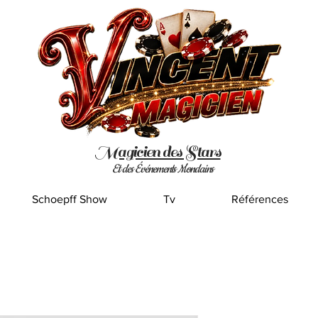
Magicien des Stars
Et des Événements Mondains
Schoepff Show
Tv
Références