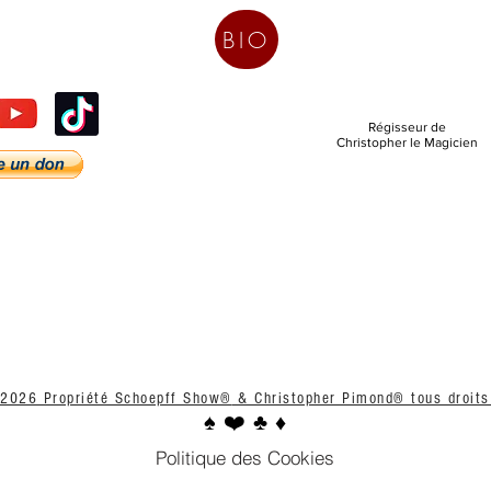
BIO
Régisseur de
Christopher le Magicien
2026 Propriété Schoepff Show
®
& Christopher Pimond® tous droits
♠️ ❤️ ♣️ ♦️
Politique des Cookies