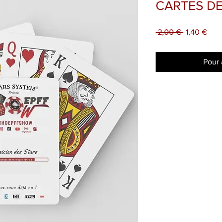
CARTES DE
Prix
Prix
 2,00 € 
1,40 €
original
pro
Pour 