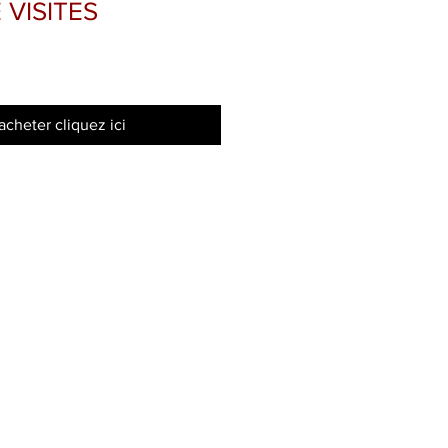
 VISITES
motionnel
acheter cliquez ici