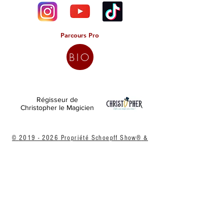
Parcours Pro
BIO
Régisseur de
Christopher le Magicien
©
2019 - 2026
Propriété Schoepff Show
®
&
Christopher Pimond® tous droits réservés.
♠️ ❤️ ♣️ ♦️
Mentions Légales
Politique des Cookies