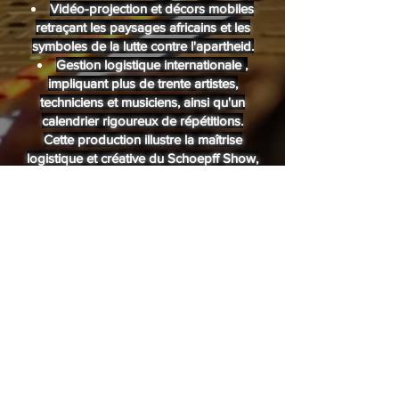
Vidéo-projection et décors mobiles
retraçant les paysages africains et les
symboles de la lutte contre l'apartheid.
Gestion logistique internationale ,
impliquant plus de trente artistes,
techniciens et musiciens, ainsi qu'un
calendrier rigoureux de répétitions.
Cette production illustre la maîtrise
logistique et créative du Schoepff Show,
capable d'allier humanité, rigueur
technique et émotion scénique dans un
cadre prestigieux. Chaque représentation
de MAHDIBA témoigne d'un savoir-faire
proche des grandes productions de
Broadway, où l'art et la technique
fusionnent pour transmettre un message
universel d'unité et d'espoir.