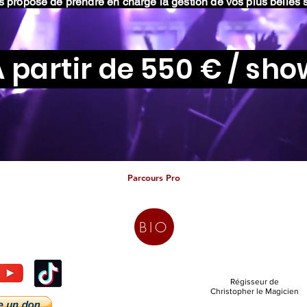
s propose de prendre en charge la gestion de
vos
plus belles 
 partir de 550 € / sh
Parcours Pro
BIO
Régisseur de
Christopher le Magicien