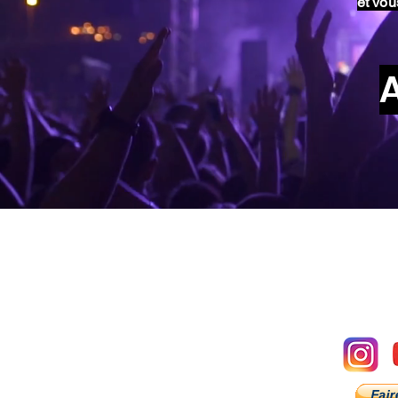
et vou
A