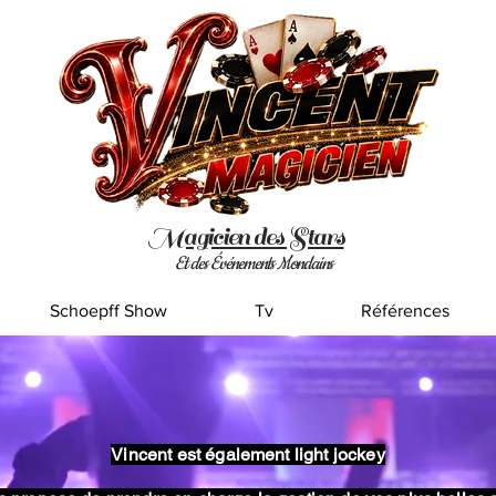
Magicien des Stars
Et des Événements Mondains
Schoepff Show
Tv
Références
Vincent est également light jockey