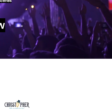
scènes
ow