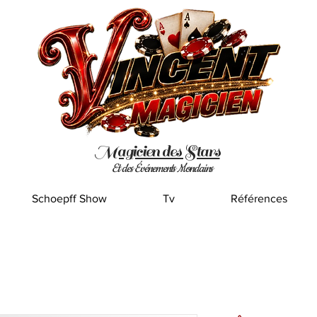
Magicien des Stars
Et des Événements Mondains
Schoepff Show
Tv
Références