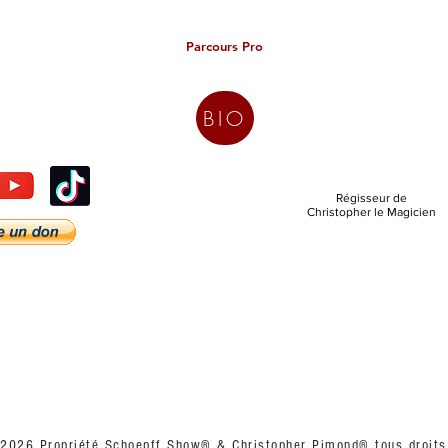
Parcours Pro
BIO
Régisseur de
Christopher le Magicien
2026 Propriété Schoepff Show
®
& Christopher Pimond® tous droits