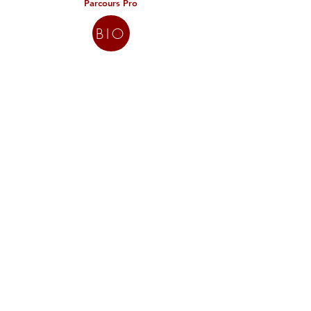
Parcours Pro
BIO
Régisseur de
Christopher le Magicien
©
2019 - 2026
Propriété Schoepff Show
®
&
Christopher Pimond® tous droits réservés.
♠️ ❤️ ♣️ ♦️
Mentions Légales
Politique des Cookies
Politique de confidentialité